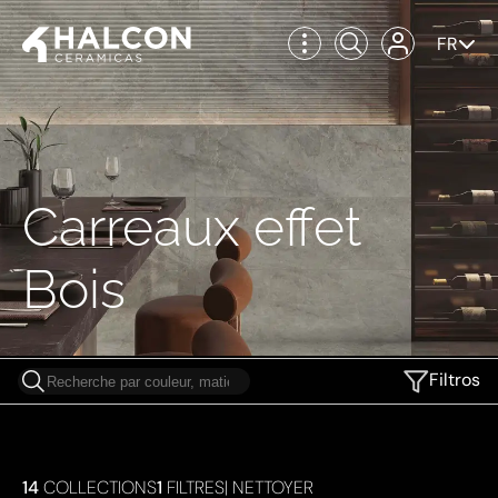
FR
Carreaux effet
Bois
Filtros
14
COLLECTIONS
1
FILTRES
|
NETTOYER