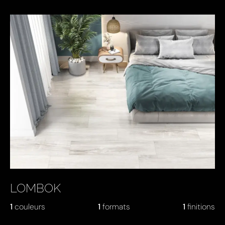
LOMBOK
1
couleurs
1
formats
1
finitions