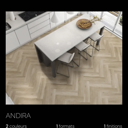
ANDIRA
2
couleurs
1
formats
1
finitions