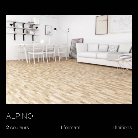
KEY PRODUCTS
ALPINO
2
couleurs
1
formats
1
finitions