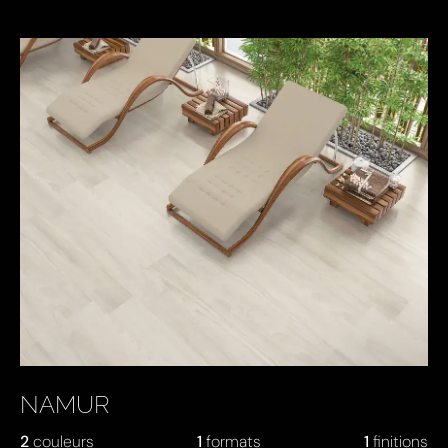
NAMUR
2
couleurs
1
formats
1
finitions