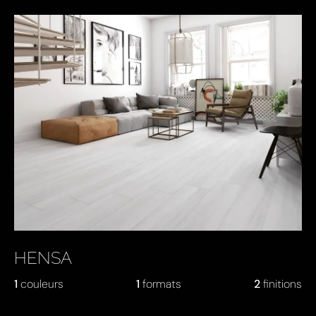
HENSA
1
couleurs
1
formats
2
finitions