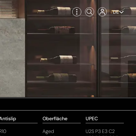
DE
Antislip
Oberfläche
UPEC
R10
Aged
U2S P3 E3 C2