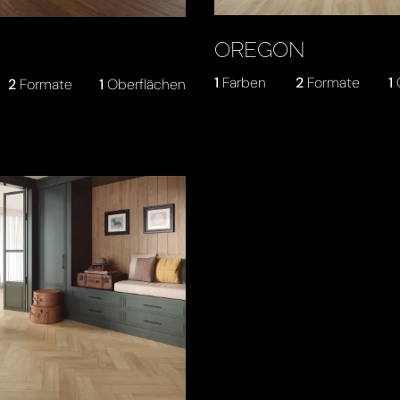
OREGON
1
Farben
2
Formate
1
2
Formate
1
Oberflächen