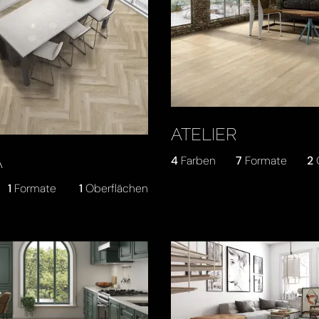
ATELIER
A
4
Farben
7
Formate
2
1
Formate
1
Oberflächen