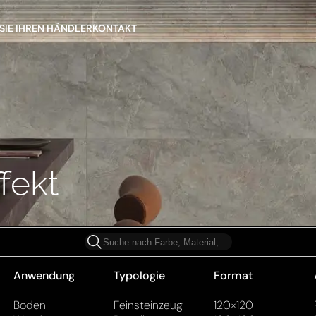
SIE IHREN HÄNDLER
KONTAKT
fekt
Anwendung
Typologie
Format
Boden
Feinsteinzeug
120×120