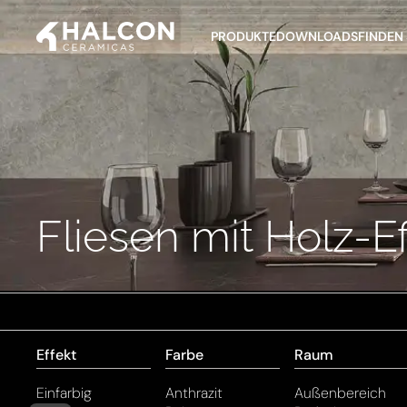
PRODUKTE
DOWNLOADS
FINDEN 
Fliesen mit Holz-Ef
Effekt
Farbe
Raum
Einfarbig
Anthrazit
Außenbereich