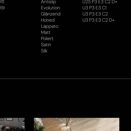
R11
Antislip
U2S P3 E3 C2 D+
R9
Evolution
U3 P3 E3 C1
Glänzend
U3 P3 E3 C2
Honed
U3 P3 E3 C2 D+
Lappato
Matt
Poliert
Satin
Silk