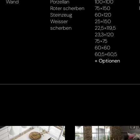
Wand
Porzellan
100×100
Roter scherben
75×150
Steinzeug
60×120
Weisser
25×150
scherben
22,5×119,5
23,3×120
75×75
60×60
60,5×60,5
+ Optionen