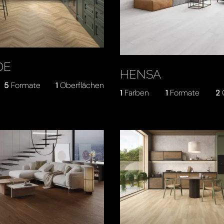
DE
HENSA
5
Formate
1
Oberflächen
1
Farben
1
Formate
2