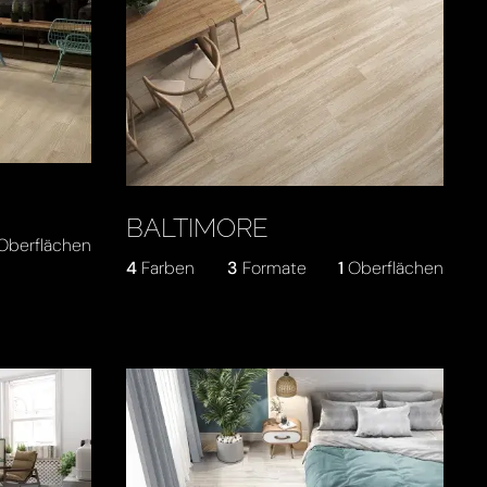
BALTIMORE
Oberflächen
4
Farben
3
Formate
1
Oberflächen