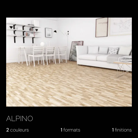
ALPINO
2
couleurs
1
formats
1
finitions