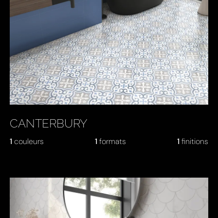
CANTERBURY
1
couleurs
1
formats
1
finitions