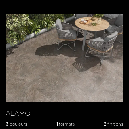
KEY PRODUCTS
ALAMO
3
couleurs
1
formats
2
finitions