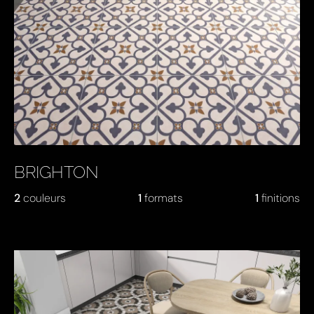
BRIGHTON
2
couleurs
1
formats
1
finitions