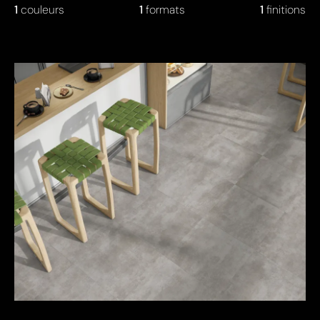
1
couleurs
1
formats
1
finitions