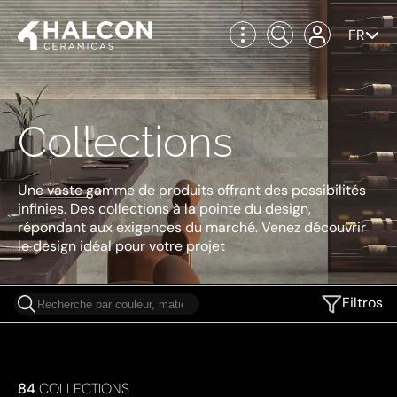
FR
Collections
Une vaste gamme de produits offrant des possibilités
infinies. Des collections à la pointe du design,
répondant aux exigences du marché. Venez découvrir
le design idéal pour votre projet
Filtros
84
COLLECTIONS