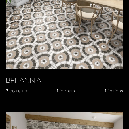
BRITANNIA
2
couleurs
1
formats
1
finitions