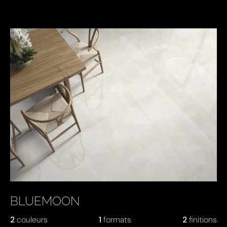
BLUEMOON
2
couleurs
1
formats
2
finitions