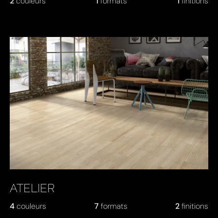
2
couleurs
1
formats
1
finitions
ATELIER
4
couleurs
7
formats
2
finitions