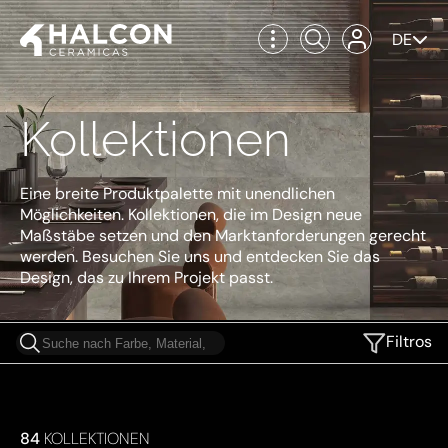
DE
Kollektionen
Eine breite Produktpalette mit unendlichen
Möglichkeiten. Kollektionen, die im Design neue
Maßstäbe setzen und den Marktanforderungen gerecht
werden. Besuchen Sie uns und entdecken Sie das
Design, das zu Ihrem Projekt passt.
Filtros
84
KOLLEKTIONEN