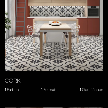
CORK
1
Farben
1
Formate
1
Oberflächen