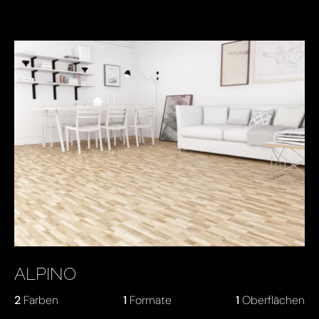
ALPINO
2
Farben
1
Formate
1
Oberflächen