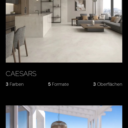
CAESARS
3
Farben
5
Formate
3
Oberflächen