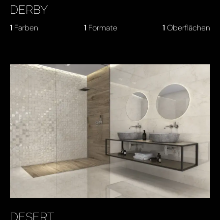
DERBY
1
Farben
1
Formate
1
Oberflächen
DESERT