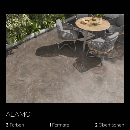
KEY PRODUCTS
ALAMO
3
Farben
1
Formate
2
Oberflächen