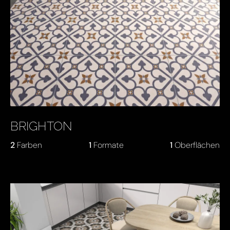
BRIGHTON
2
Farben
1
Formate
1
Oberflächen