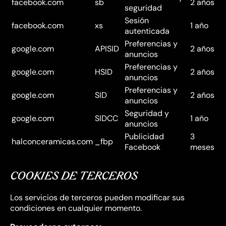
facebook.com
sb
2 años
seguridad
Sesión
facebook.com
xs
1 año
autenticada
Preferencias y
google.com
APISID
2 años
anuncios
Preferencias y
google.com
HSID
2 años
anuncios
Preferencias y
google.com
SID
2 años
anuncios
Seguridad y
google.com
SIDCC
1 año
anuncios
Publicidad
3
halconceramicas.com
_fbp
Facebook
meses
COOKIES DE TERCEROS
Los servicios de terceros pueden modificar sus
condiciones en cualquier momento.