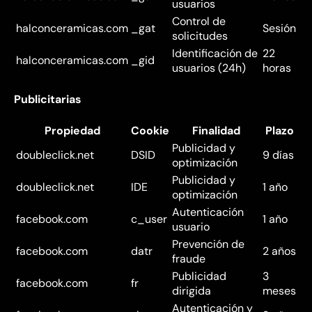
usuarios
Control de
halconceramicas.com
_gat
Sesión
solicitudes
Identificación de
22
halconceramicas.com
_gid
usuarios (24h)
horas
Publicitarias
Propiedad
Cookie
Finalidad
Plazo
Publicidad y
doubleclick.net
DSID
9 días
optimización
Publicidad y
doubleclick.net
IDE
1 año
optimización
Autenticación
facebook.com
c_user
1 año
usuario
Prevención de
facebook.com
datr
2 años
fraude
Publicidad
3
facebook.com
fr
dirigida
meses
Autenticación y