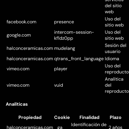
del sitio
web
Uso del
facebook.com
presence
sitio web
intercom-session-
Uso del
google.com
kf1dz0pp
sitio web
Sesión del
halconceramicas.com
mudelang
usuario
halconceramicas.com
qtrans_front_language
Idioma
Uso del
vimeo.com
player
reproducto
Analítica
vimeo.com
vuid
del
reproducto
Analíticas
Propiedad
Cookie
Finalidad
Plazo
Identificación de
halconceramicas.com
_ga
2 años