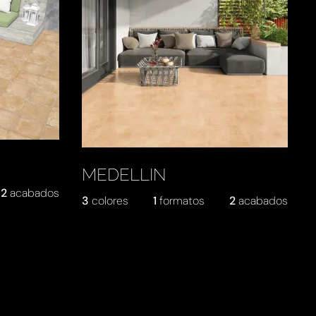
MEDELLIN
2
acabados
3
colores
1
formatos
2
acabados