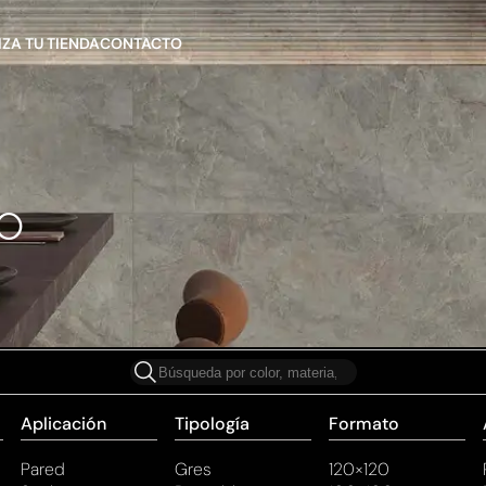
ZA TU TIENDA
CONTACTO
o
Aplicación
Tipología
Formato
Pared
Gres
120×120