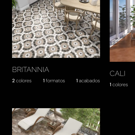
BRITANNIA
CALI
2
colores
1
formatos
1
acabados
1
colores