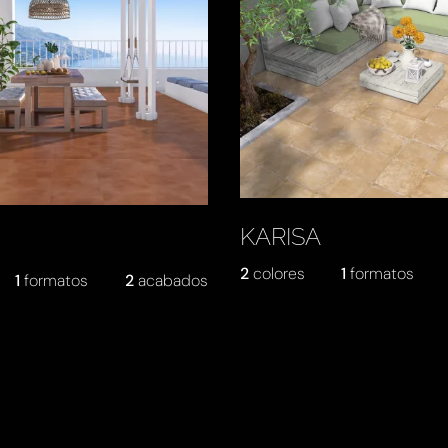
KARISA
2
colores
1
formatos
1
formatos
2
acabados