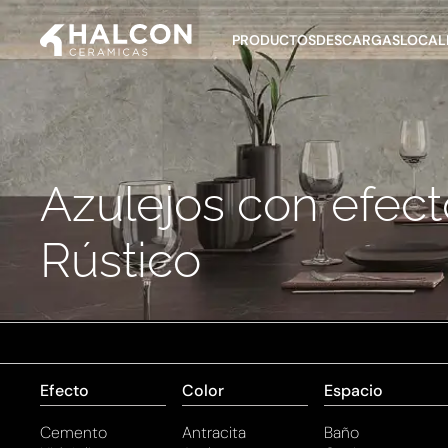
PRODUCTOS
DESCARGAS
LOCALI
Azulejos con efect
Rústico
Efecto
Color
Espacio
Cemento
Antracita
Baño