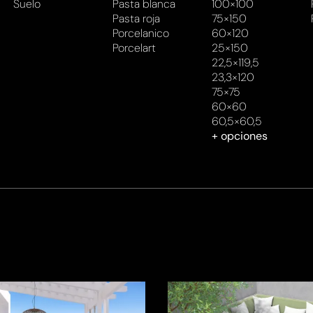
Suelo
Pasta blanca
100×100
Pasta roja
75×150
Porcelanico
60×120
Porcelart
25×150
22,5×119,5
23,3×120
75×75
60×60
60,5×60,5
+ opciones