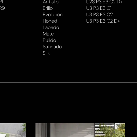
R11
Antislip
U2S P3 E3 C2 D+
R9
Brillo
U3 P3 E3 C1
Evolution
U3 P3 E3 C2
Honed
U3 P3 E3 C2 D+
Lapado
Mate
Pulido
Satinado
Silk