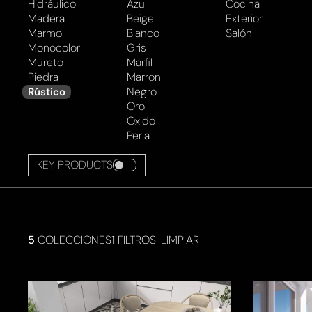
Hidráulico
Azul
Cocina
Madera
Beige
Exterior
Marmol
Blanco
Salón
Monocolor
Gris
Mureto
Marfil
Piedra
Marron
Negro
Rústico
Oro
Oxido
Perla
KEY PRODUCTS
5
COLECCIONES
1
FILTROS
|
LIMPIAR