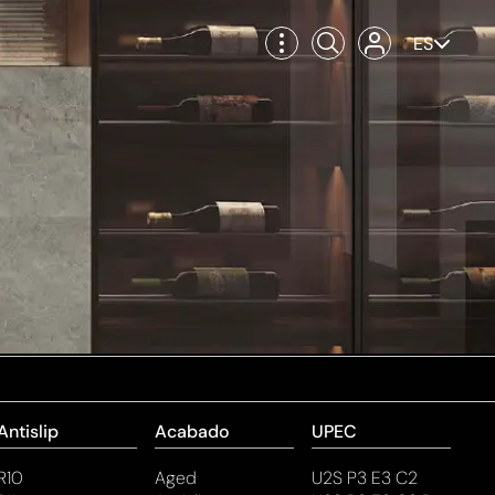
ES
Antislip
Acabado
UPEC
R10
Aged
U2S P3 E3 C2