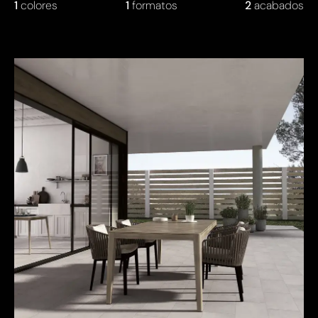
1
colores
1
formatos
2
acabados