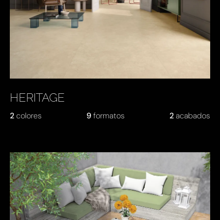
HERITAGE
2
colores
9
formatos
2
acabados