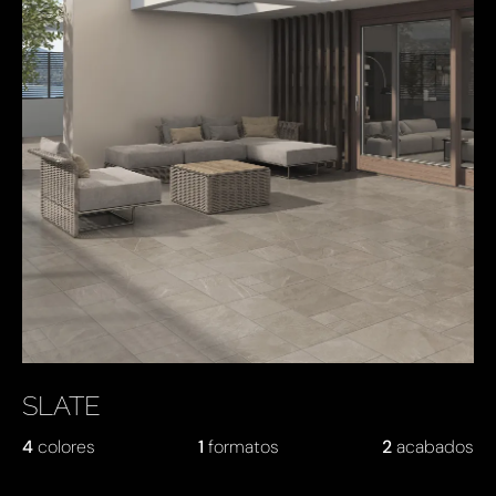
SLATE
4
colores
1
formatos
2
acabados