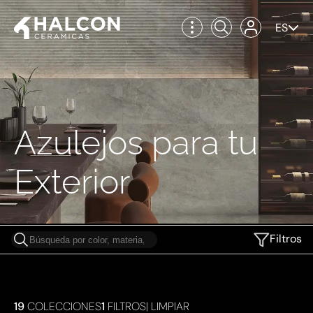
ES
Azulejos para tu
Exterior
Filtros
19
COLECCIONES
1
FILTROS
|
LIMPIAR