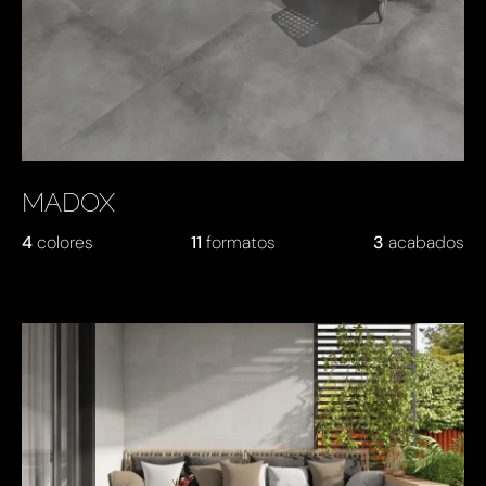
MADOX
4
colores
11
formatos
3
acabados