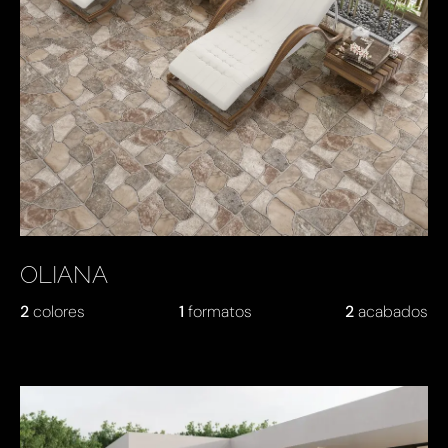
OLIANA
2
colores
1
formatos
2
acabados