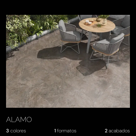
KEY PRODUCTS
ALAMO
3
colores
1
formatos
2
acabados