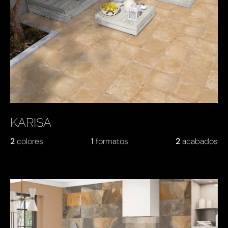
KARISA
2
colores
1
formatos
2
acabados