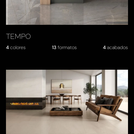
TEMPO
4
colores
13
formatos
4
acabados