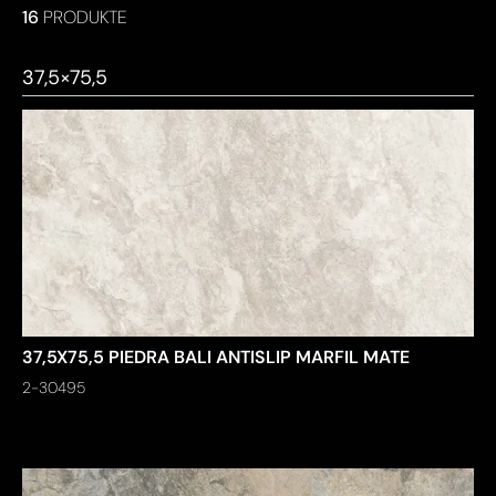
16
PRODUKTE
Format
Oberfläche
37,5×75,5
Antislip
UPEC
Key products
37,5X75,5 PIEDRA BALI ANTISLIP MARFIL MATE
2-30495