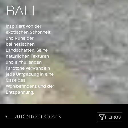
BALI
Inspiriert von der
exotischen Schönheit
und Ruhe der
balinesischen
Landschaften. Seine
natürlichen Texturen
und einhüllenden
Farbtöne verwandeln
jede Umgebung in eine
Oase des
Wohlbefindens und der
Entspannung.
ZU DEN KOLLEKTIONEN
FILTROS
Farbe