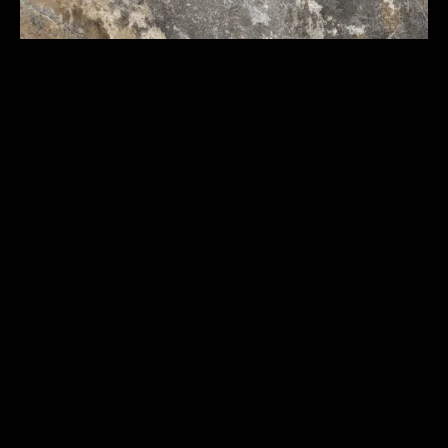
30X60 PIEDRA BALI ANTISLIP OXIDO MATE
2-28746