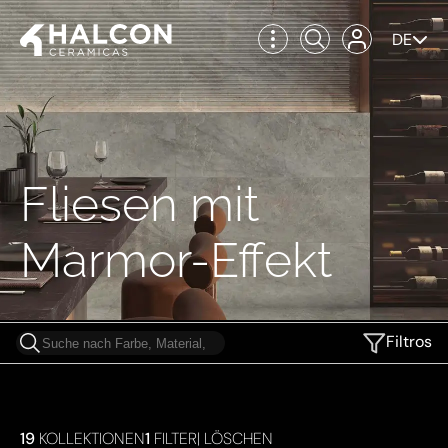
DE
Fliesen mit
Marmor-Effekt
Filtros
19
KOLLEKTIONEN
1
FILTER
|
LÖSCHEN