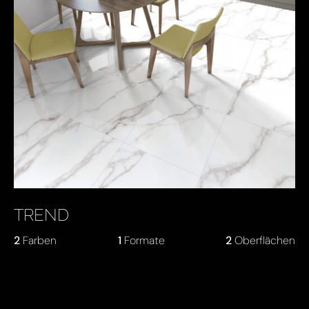
TREND
2
Farben
1
Formate
2
Oberflächen