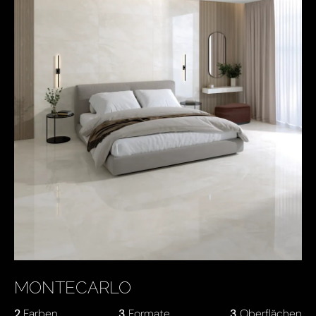
MONTECARLO
2
Farben
3
Formate
3
Oberflächen