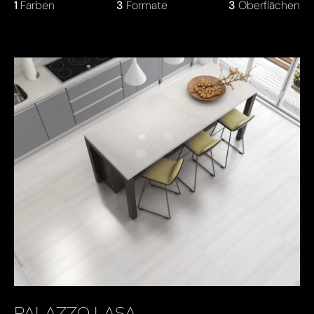
1
Farben
3
Formate
3
Oberflächen
PALAZZO LASA