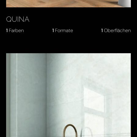
QUINA
1
Farben
1
Formate
1
Oberflächen