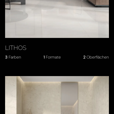
LITHOS
3
Farben
1
Formate
2
Oberflächen