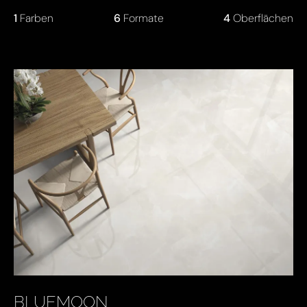
1
Farben
6
Formate
4
Oberflächen
BLUEMOON