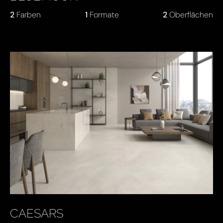
2
Farben
1
Formate
2
Oberflächen
CAESARS