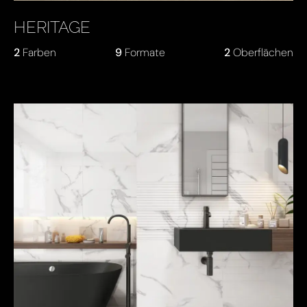
HERITAGE
2
Farben
9
Formate
2
Oberflächen