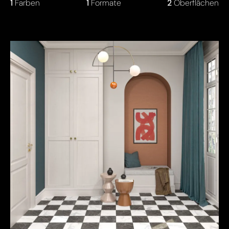
1
Farben
1
Formate
2
Oberflächen