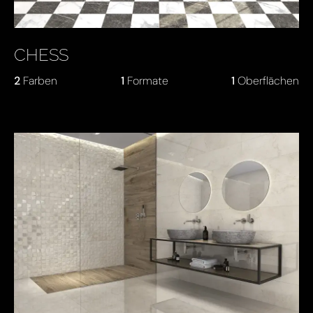
CHESS
2
Farben
1
Formate
1
Oberflächen