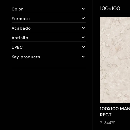
100×100
Color
Formato
Acabado
Antislip
UPEC
Key products
100X100 MA
RECT
2-34479