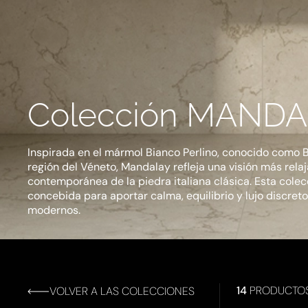
Colección MAND
Inspirada en el mármol Bianco Perlino, conocido como B
región del Véneto, Mandalay refleja una visión más rela
contemporánea de la piedra italiana clásica. Esta colec
concebida para aportar calma, equilibrio y lujo discreto 
modernos.
14
PRODUCTO
VOLVER A LAS COLECCIONES