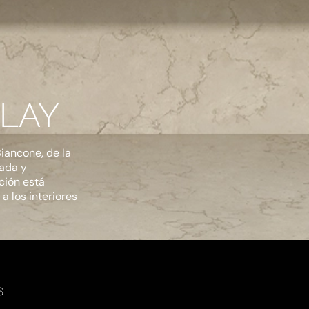
ALAY
iancone, de la
jada y
ción está
a los interiores
S